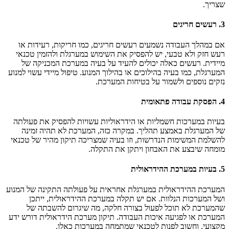
שצריך.
3.
רעשים חריגים
אם במהלך העבודה נשמעים רעשים חריגים, כמו חריקות, רעידות או
רעש חזק ולא טבעי, יש להפסיק את השימוש במערגלת ולהזמין טכנאי
מיידית. רעשים כאלה יכולים להעיד על בעיה במערכת המכניקה של
המערגלת, כמו בעיה בהילוכים או בהילוך המנוע. טיפול מיידי עשוי למנוע
נזקים נוספים ולשמור על בטיחות המערכת.
4.
הפסקת עבודה פתאומית
בעיות במערכות חשמליות או הידראוליות עשויות להפסיק את פעולתה
של המערגלת באמצע תהליך. במקרה כזה, המערכת לא תהיה זמינה
להשלמת המשימות הנדרשות, וזו בעיה שמצריכה תיקון מהיר של טכנאי
מומחה שיבצע את האבחון ויתקן את התקלה.
5.
בעיות במערכת ההידראולית
המערכת ההידראולית במערגלת אחראית על פעולתה התקינה של המנוע
ושל המערכות הנלוות. אם יש תקלה במערכת ההידראולית, ייתכן
שהמערכת לא תוכל לפעול בצורה חלקה, מה שיגרום להשבתה של
המערכת או לפגיעה איכות העבודה. תיקון מערכת הידראולית דורש ידע
מקצועי, וחשוב לפנות לטכנאי שמתמחה במערכות כאלו.