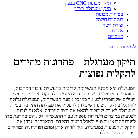
תיקון מכונות CNC בצפון
תיקון מערגלת בצפון
בטיחות מכונות
תשתיות חשמל
יצירת קשר
אודות
מאמרים
לשליחת הודעה
תיקון מערגלת – פתרונות מהירים
לתקלות נפוצות
המערגלת היא מכונה תעשייתית קריטית בתעשיית עיבוד המתכות,
החומרים הפלסטיים, עץ ועוד. היא משמשת להפקת חיתוכים מדויקים
ויעילים של חומרי גלם, אך כמו כל מכונה תעשייתית, המערגלת עלולה
להיתקל בתקלות שונות שיכולות להפסיק את פעולתה התקינה. בעיות
במערגלת לא רק שיכולות להאט את קצב העבודה, אלא גם לגרום
לפגיעות במוצרים ולעלויות נוספות עבור התעשייה. לכן, חשוב לדעת מתי
לפנות לטכנאי מקצועי ולטפל בבעיה בהקדם. במאמר זה, נבחן את
התקלות הנפוצות במערגלת, איך לזהות אותן ומהם הפתרונות המהירים
ביותר לתקלות הללו.