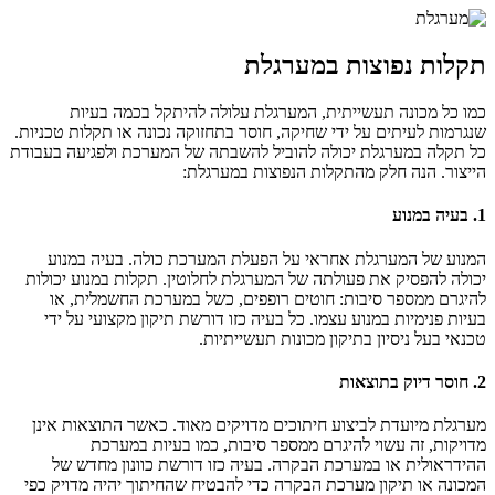
תקלות נפוצות במערגלת
כמו כל מכונה תעשייתית, המערגלת עלולה להיתקל בכמה בעיות
שנגרמות לעיתים על ידי שחיקה, חוסר בתחזוקה נכונה או תקלות טכניות.
כל תקלה במערגלת יכולה להוביל להשבתה של המערכת ולפגיעה בעבודת
הייצור. הנה חלק מהתקלות הנפוצות במערגלת:
1.
בעיה במנוע
המנוע של המערגלת אחראי על הפעלת המערכת כולה. בעיה במנוע
יכולה להפסיק את פעולתה של המערגלת לחלוטין. תקלות במנוע יכולות
להיגרם ממספר סיבות: חוטים רופפים, כשל במערכת החשמלית, או
בעיות פנימיות במנוע עצמו. כל בעיה כזו דורשת תיקון מקצועי על ידי
טכנאי בעל ניסיון בתיקון מכונות תעשייתיות.
2.
חוסר דיוק בתוצאות
מערגלת מיועדת לביצוע חיתוכים מדויקים מאוד. כאשר התוצאות אינן
מדויקות, זה עשוי להיגרם ממספר סיבות, כמו בעיות במערכת
ההידראולית או במערכת הבקרה. בעיה כזו דורשת כוונון מחדש של
המכונה או תיקון מערכת הבקרה כדי להבטיח שהחיתוך יהיה מדויק כפי