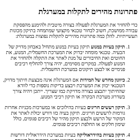
פתרונות מהירים לתקלות במערגלת
כדי להחזיר את המערגלת לפעולה בצורה מיטבית ולהימנע מהפסקת
עבודה ממושכת, חשוב לבחור טכנאי מקצועי שמתמחה בתיקון מכונות
תעשייתיות. להלן כמה פתרונות מהירים לתקלות נפוצות במערגלת:
תיקון בעיות במנוע
תיקון בעיות במנוע מתחיל באבחון מדויק של
הבעיה. טכנאי מומחה יבדוק את המערכת החשמלית, המנוע, את
החוטים ואת החיבורים על מנת לאתר את התקלה ולהחזיר את
המנוע לפעולה. במקרים מסוימים, יהיה צורך להחליף רכיבים
פנימיים או לבצע תיקונים במערכת החשמלית.
כיוונון מחדש של המידות
אם המערגלת אינה מבצעת חיתוך מדויק,
הטכנאי יכוון את המערכת ויבצע בדיקות נוספות כדי לוודא
שהחיתוך יתבצע בצורה מדויקת כמו שצריך. ייתכן ויהיה צורך
בשדרוג מערכת הבקרה או תיקון רכיבי המנוע.
תיקון רעשים חריגים
בעיות בהילוכים או במערכות מכניות אחרות
גורמות לרעשים חריגים. תיקון בעיה כזו דורש יכולת לאתר את
המקור של הרעש ולבצע תיקון מהיר של רכיבים פגומים, כולל
שימון חלקים או החלפת רכיבים פגומים.
תיקון בעיות בהידראוליקה
בעיות במערכת הידראולית דורשות