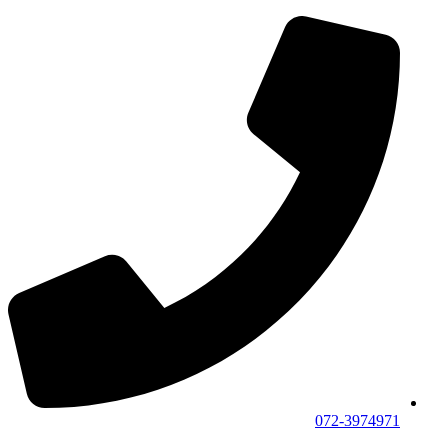
דלג
לתוכן
072-3974971