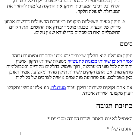
תיקון מקצועי ומיידי. טכנאי מקצועי יבצע בדיקות של הצנרת,
הלחץ וכל רכיבי המערכת, ויתקן את התקלה על מנת להחזיר את
המערגלת לפעולה חלקה.
תיקון בעיות חשמליות
תיקונים במערכת החשמלית דורשים אבחון
מדויק של הבעיה. טכנאי מוסמך יבדוק את החוטים, את הקווים
החשמליים ואת המפסקים כדי לוודא שאין נזקים.
סיכום
תיקון מערגלת
הוא תהליך שמצריך ידע טכני מתקדם ומיומנות גבוהה.
אמיר ראובן שירותי מכונות לתעשייה
מספקת שירותי תיקון, שיפוץ
ותחזוקה לכל סוגי המערגלות, תוך שימוש בחלקים מקוריים ובטכנולוגיות
מתקדמות. אם אתם זקוקים לשירות תיקון מהיר ומקצועי, אמיר ראובן
כאן בשבילכם, עם פתרונות מותאמים אישית לצרכים של כל לקוח.
אם אתם זקוקים לשירותי תיקון עבור
מערגלת
, פנו אלינו עכשיו ותקבלו
ייעוץ מקצועי ושירות איכותי.
כתיבת תגובה
האימייל לא יוצג באתר.
שדות החובה מסומנים
*
התגובה שלך
*